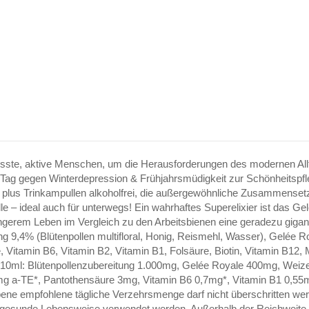
ste, aktive Menschen, um die Herausforderungen des modernen Allta
em Tag gegen Winterdepression & Frühjahrsmüdigkeit zur Schönheitspf
le plus Trinkampullen alkoholfrei, die außergewöhnliche Zusammensetz
ulle – ideal auch für unterwegs! Ein wahrhaftes Superelixier ist das G
h längerem Leben im Vergleich zu den Arbeitsbienen eine geradezu g
tung 9,4% (Blütenpollen multifloral, Honig, Reismehl, Wasser), Gelé
, Vitamin B6, Vitamin B2, Vitamin B1, Folsäure, Biotin, Vitamin B12,
lle 10ml: Blütenpollenzubereitung 1.000mg, Gelée Royale 400mg, We
g a-TE*, Pantothensäure 3mg, Vitamin B6 0,7mg*, Vitamin B1 0,55mg
ne empfohlene tägliche Verzehrsmenge darf nicht überschritten werd
esunde Lebensweise verwendet werden. Außerhalb der Reichweite vo