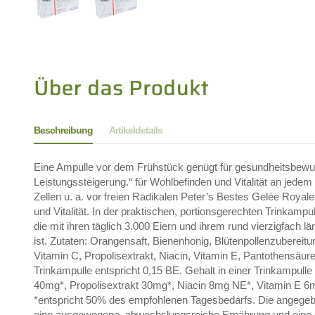
Beschreibung
Artikeldetails
Eine Ampulle vor dem Frühstück genügt für gesundheitsbewus
Leistungssteigerung.“ für Wohlbefinden und Vitalität an jed
Zellen u. a. vor freien Radikalen Peter’s Bestes Gelée Roya
und Vitalität. In der praktischen, portionsgerechten Trinkamp
die mit ihren täglich 3.000 Eiern und ihrem rund vierzigfac
ist. Zutaten: Orangensaft, Bienenhonig, Blütenpollenzuberei
Vitamin C, Propolisextrakt, Niacin, Vitamin E, Pantothensäure
Trinkampulle entspricht 0,15 BE. Gehalt in einer Trinkampu
40mg*, Propolisextrakt 30mg*, Niacin 8mg NE*, Vitamin E 6m
*entspricht 50% des empfohlenen Tagesbedarfs. Die angegebe
eine ausgewogene, abwechslungsreiche Ernährung und eine g