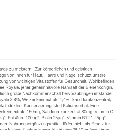
gs zu meistern. „Zur körperlichen und geistigen
lege von Innen für Haut, Haare und Nägel schützt unsere
ung von wichtigen Vitalstoffen für Gesundheit, Wohlbefinden
elée Royale, jener geheimnisvolle Nährsaft der Bienenkönigin,
igantisch große Nachkommenschaft hervorzubringen imstande
e Royale 3,8%, Weizenkeimextrakt 1,4%, Sanddornkonzentrat,
 Maltodextrin, Konservierungsstoff Kaliumsorbat. Eine
izenkeimextrakt 150mg, Sanddornkonzentrat 80mg, Vitamin C
*, Folsäure 100µg*, Biotin 25µg*, Vitamin B12 1,25µg*
en. Nahrungsergänzungsmittel dürfen nicht als Ersatz für
n kleinen Kindern lagern. Nicht über 25 °C aufbewahren.