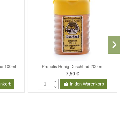
ne 100ml
Propolis Honig Duschbad 200 ml
7,50 €
enkorb
In den Warenkorb