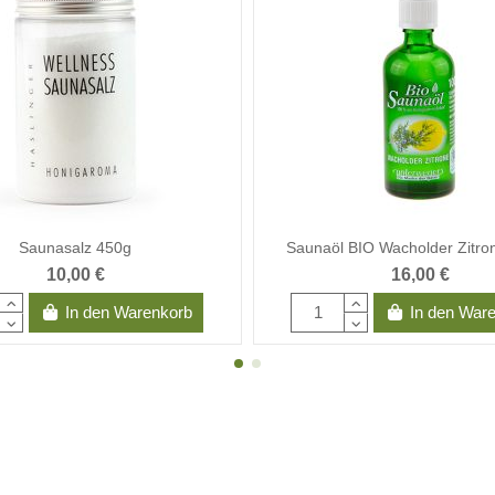
Saunasalz 450g
Saunaöl BIO Wacholder Zitro
10,00 €
16,00 €
In den Warenkorb
In den War