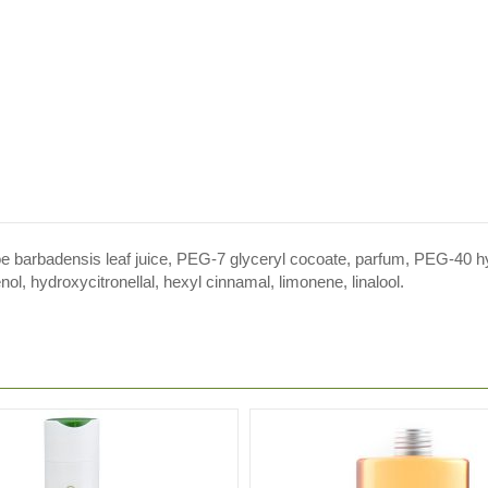
loe barbadensis leaf juice, PEG-7 glyceryl cocoate, parfum, PEG-40 hy
enol, hydroxycitronellal, hexyl cinnamal, limonene, linalool.