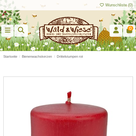
Wunschliste (
0
)
0
Startseite
Bienenwachskerzen
Drittelstumpen rot