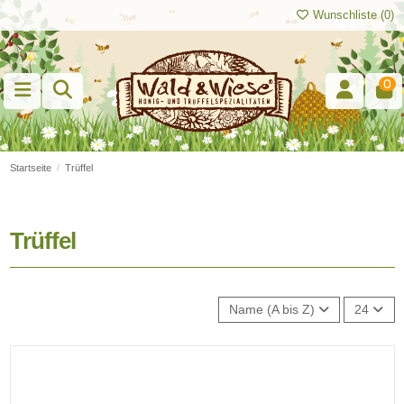
Wunschliste (
0
)
0
Startseite
Trüffel
Trüffel
Name (A bis Z)
24