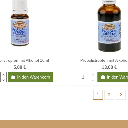
listropfen mit Alkohol 10ml
Propolistropfen mit Alkoho
5,00 €
13,00 €
In den Warenkorb
In den War
1
2