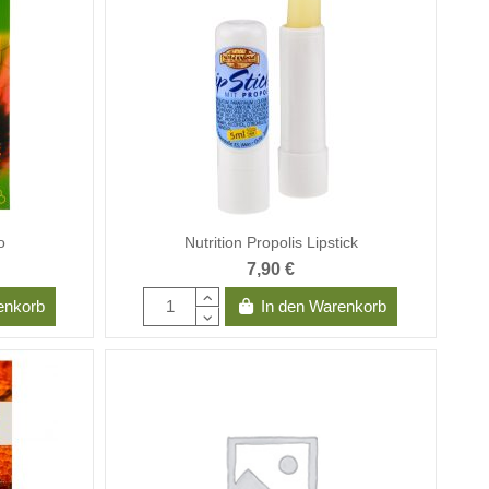
o
Nutrition Propolis Lipstick
7,90 €
enkorb
In den Warenkorb