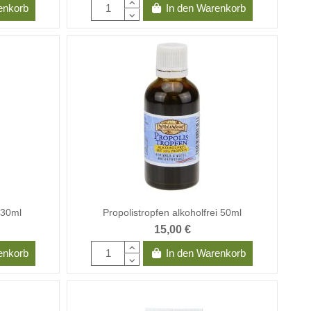
enkorb
In den Warenkorb
 30ml
Propolistropfen alkoholfrei 50ml
15,00 €
enkorb
In den Warenkorb