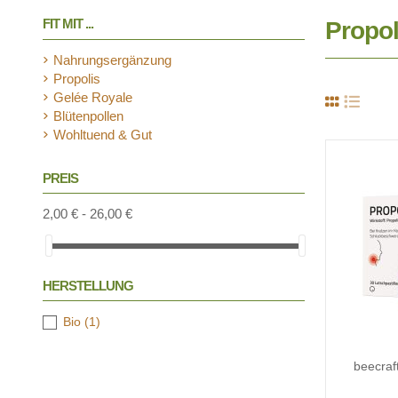
FIT MIT ...
Propol
Nahrungsergänzung
Propolis
Gelée Royale
Blütenpollen
Wohltuend & Gut
PREIS
2,00 € - 26,00 €
HERSTELLUNG
Bio
(1)
beecraft