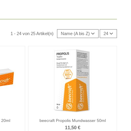
1 - 24 von 25 Artikel(n)
Name (A bis Z)
24
l 20ml
beecraft Propolis Mundwasser 50ml
11,50 €