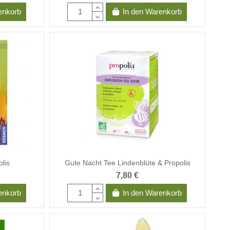
enkorb
In den Warenkorb
olis
Gute Nacht Tee Lindenblüte & Propolis
7,80 €
enkorb
In den Warenkorb