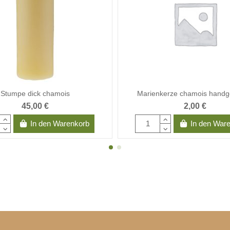
Stumpe dick chamois
Marienkerze chamois hand
45,00 €
2,00 €
In den Warenkorb
In den War