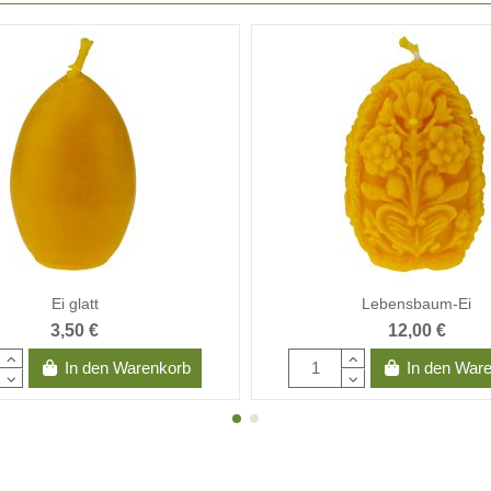
Ei glatt
Lebensbaum-Ei
3,50 €
12,00 €
In den Warenkorb
In den War