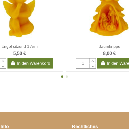
Engel sitzend 1 Arm
Baumkrippe
5,50 €
8,00 €
In den Warenkorb
In den War
 Info
Rechtliches