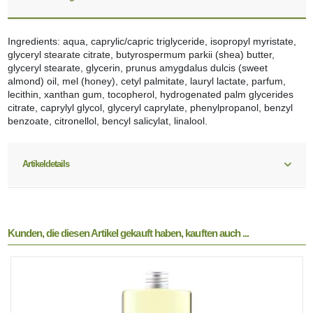
Ingredients: aqua, caprylic/capric triglyceride, isopropyl myristate,
glyceryl stearate citrate, butyrospermum parkii (shea) butter,
glyceryl stearate, glycerin, prunus amygdalus dulcis (sweet
almond) oil, mel (honey), cetyl palmitate, lauryl lactate, parfum,
lecithin, xanthan gum, tocopherol, hydrogenated palm glycerides
citrate, caprylyl glycol, glyceryl caprylate, phenylpropanol, benzyl
benzoate, citronellol, bencyl salicylat, linalool.
Artikeldetails
Kunden, die diesen Artikel gekauft haben, kauften auch ...