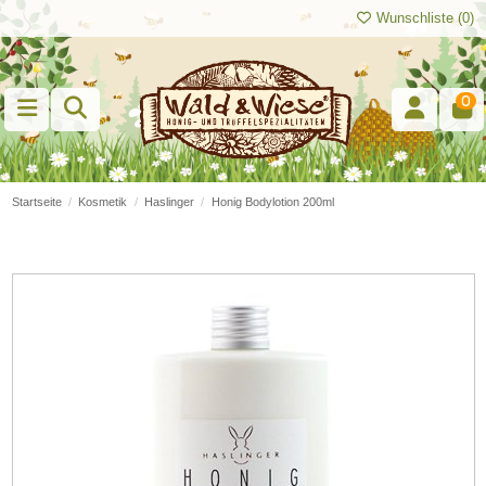
Wunschliste (
0
)
0
Startseite
Kosmetik
Haslinger
Honig Bodylotion 200ml