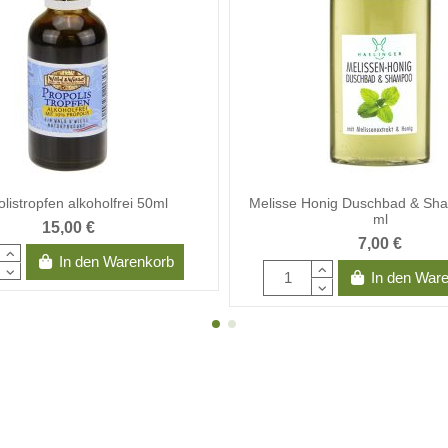
listropfen alkoholfrei 50ml
Melisse Honig Duschbad & Sh
ml
15,00 €
7,00 €
In den Warenkorb
In den War