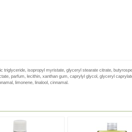
c triglyceride, isopropyl myristate, glyceryl stearate citrate, butyros
actate, parfum, lecithin, xanthan gum, caprylyl glycol, glyceryl capry
innamal, limonene, linalool, cinnamal.