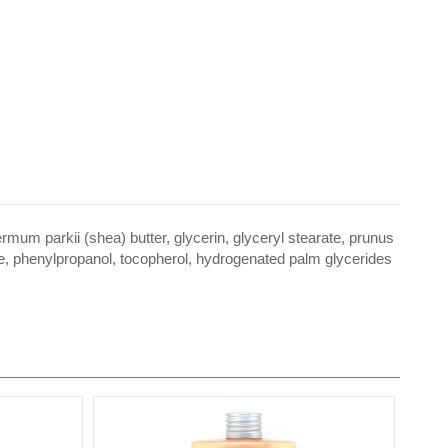
permum parkii (shea) butter, glycerin, glyceryl stearate, prunus
late, phenylpropanol, tocopherol, hydrogenated palm glycerides