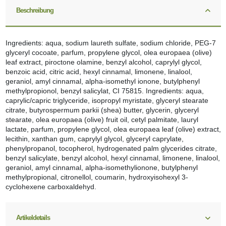
Beschreibung
Ingredients: aqua, sodium laureth sulfate, sodium chloride, PEG-7
glyceryl cocoate, parfum, propylene glycol, olea europaea (olive)
leaf extract, piroctone olamine, benzyl alcohol, caprylyl glycol,
benzoic acid, citric acid, hexyl cinnamal, limonene, linalool,
geraniol, amyl cinnamal, alpha-isomethyl ionone, butylphenyl
methylpropionol, benzyl salicylat, CI 75815. Ingredients: aqua,
caprylic/capric triglyceride, isopropyl myristate, glyceryl stearate
citrate, butyrospermum parkii (shea) butter, glycerin, glyceryl
stearate, olea europaea (olive) fruit oil, cetyl palmitate, lauryl
lactate, parfum, propylene glycol, olea europaea leaf (olive) extract,
lecithin, xanthan gum, caprylyl glycol, glyceryl caprylate,
phenylpropanol, tocopherol, hydrogenated palm glycerides citrate,
benzyl salicylate, benzyl alcohol, hexyl cinnamal, limonene, linalool,
geraniol, amyl cinnamal, alpha-isomethylionone, butylphenyl
methylpropional, citronellol, coumarin, hydroxyisohexyl 3-
cyclohexene carboxaldehyd.
Artikeldetails