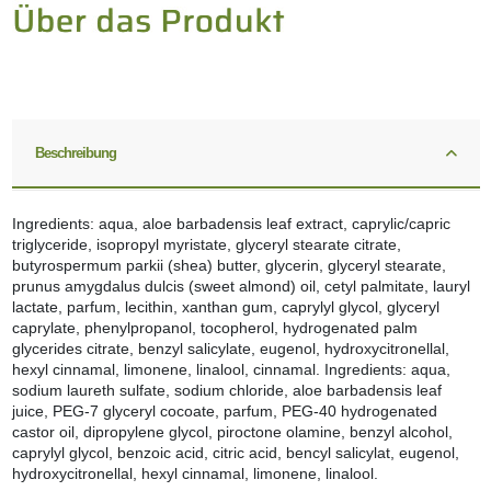
Beschreibung
Ingredients: aqua, aloe barbadensis leaf extract, caprylic/capric
triglyceride, isopropyl myristate, glyceryl stearate citrate,
butyrospermum parkii (shea) butter, glycerin, glyceryl stearate,
prunus amygdalus dulcis (sweet almond) oil, cetyl palmitate, lauryl
lactate, parfum, lecithin, xanthan gum, caprylyl glycol, glyceryl
caprylate, phenylpropanol, tocopherol, hydrogenated palm
glycerides citrate, benzyl salicylate, eugenol, hydroxycitronellal,
hexyl cinnamal, limonene, linalool, cinnamal. Ingredients: aqua,
sodium laureth sulfate, sodium chloride, aloe barbadensis leaf
juice, PEG-7 glyceryl cocoate, parfum, PEG-40 hydrogenated
castor oil, dipropylene glycol, piroctone olamine, benzyl alcohol,
caprylyl glycol, benzoic acid, citric acid, bencyl salicylat, eugenol,
hydroxycitronellal, hexyl cinnamal, limonene, linalool.