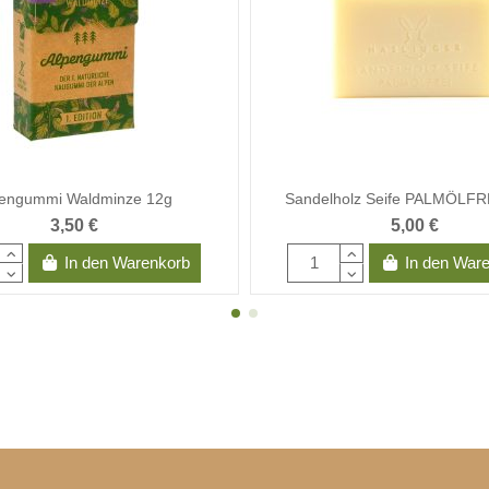
pengummi Waldminze 12g
Sandelholz Seife PALMÖLFR
3,50 €
5,00 €
In den Warenkorb
In den War