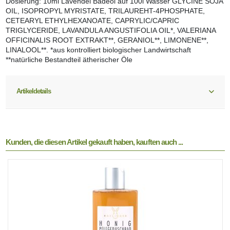
Dosierung: 10ml Lavendel Badeöl auf 100l Wasser GLYCINE SOJA
OIL, ISOPROPYL MYRISTATE, TRILAUREHT-4PHOSPHATE,
CETEARYL ETHYLHEXANOATE, CAPRYLIC/CAPRIC
TRIGLYCERIDE, LAVANDULA ANGUSTIFOLIA OIL*, VALERIANA
OFFICINALIS ROOT EXTRAKT**, GERANIOL**, LIMONENE**,
LINALOOL**. *aus kontrolliert biologischer Landwirtschaft
**natürliche Bestandteil ätherischer Öle
Artikeldetails
Kunden, die diesen Artikel gekauft haben, kauften auch ...