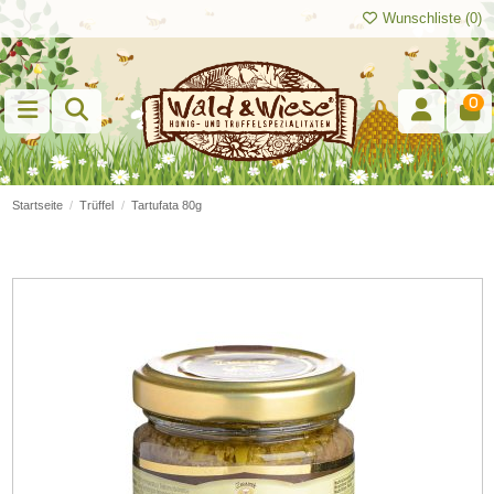
Wunschliste (
0
)
0
Startseite
Trüffel
Tartufata 80g