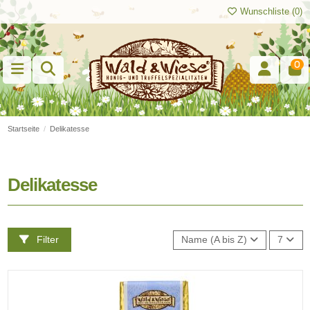
Wunschliste (
0
)
0
Startseite
Delikatesse
Delikatesse
Filter
Name (A bis Z)
7