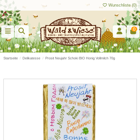
Wunschliste (
0
)
0
Startseite
Delikatesse
Prosit Neujahr Schoki BIO Honig Vollmilch 70g