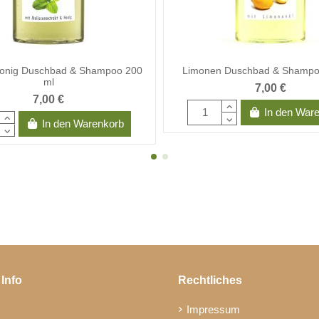
Honig Duschbad & Shampoo 200
Limonen Duschbad & Shampo
ml
7,00 €
7,00 €
In den War
In den Warenkorb
 Info
Rechtliches
Impressum