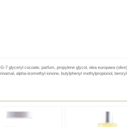
G-7 glyceryl cocoate, parfum, propylene glycol, olea europaea (olive) l
 cinnamal, alpha-isomethyl ionone, butylphenyl methylpropionol, benzyl