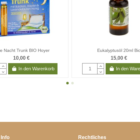
e Nacht Trunk BIO Hoyer
Eukalyptusöl 20ml Bi
10,00 €
15,00 €
In den Warenkorb
In den War
 Info
Rechtliches