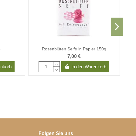
o
Rosenblüten Seife in Papier 150g
D
7,00 €
enkorb
In den Warenkorb
Folgen Sie uns