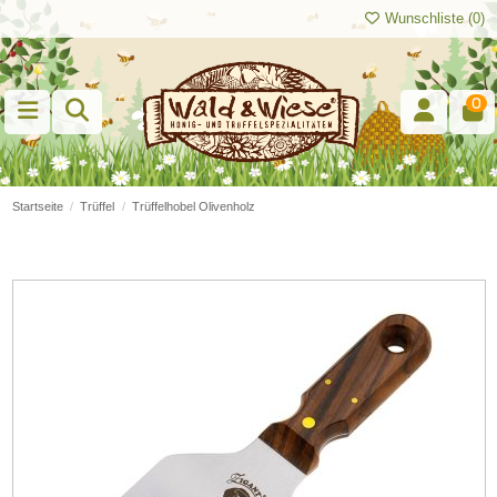
Wunschliste (
0
)
0
Startseite
Trüffel
Trüffelhobel Olivenholz