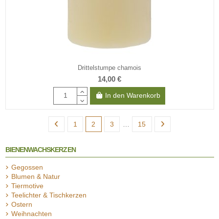
Drittelstumpe chamois
14,00 €
In den Warenkorb
1
2
3
…
15
BIENENWACHSKERZEN
Gegossen
Blumen & Natur
Tiermotive
Teelichter & Tischkerzen
Ostern
Weihnachten