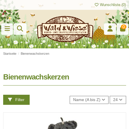
Wunschliste (
0
)
0
Startseite
Bienenwachskerzen
Bienenwachskerzen
Filter
Name (A bis Z)
24