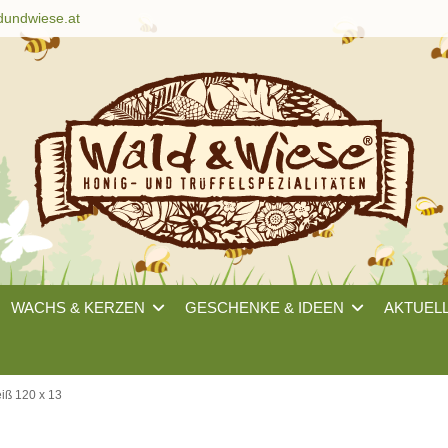
dundwiese.at
WACHS & KERZEN
GESCHENKE & IDEEN
AKTUEL
iß 120 x 13