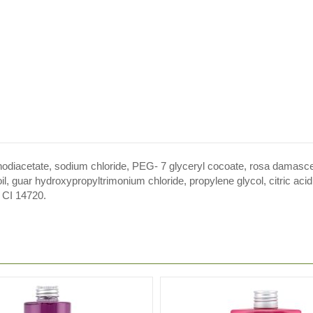
hodiacetate, sodium chloride, PEG- 7 glyceryl cocoate, rosa damasce
, guar hydroxypropyltrimonium chloride, propylene glycol, citric acid, 
, CI 14720.