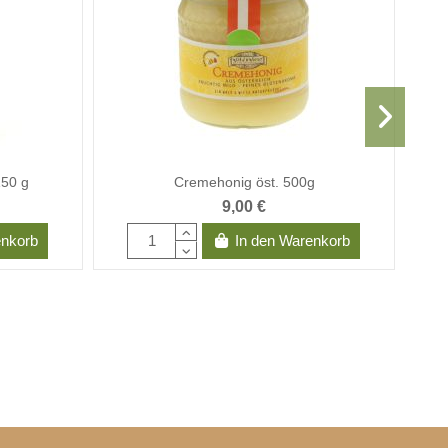
150 g
Cremehonig öst. 500g
Woma
9,00 €
enkorb
In den Warenkorb