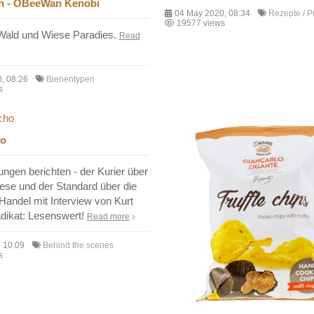
n - OBeeWan Kenobi
04 May 2020, 08:34
Rezepte / P
19577 views
 Wald und Wiese Paradies.
Read
, 08:26
Bienentypen
s
ho
tungen berichten - der Kurier über
ese und der Standard über die
 Handel mit Interview von Kurt
ädikat: Lesenswert!
Read more
, 10:09
Behind the scenes
s