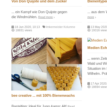
Von Don Quijote und dem Zucker
Bienentype
... ein Kampf wie Don Quijote gegen
... aus dem
die Windmühlen.
Read more
more
18 Jun 2020, 10:13
Imkermeister Kolumne
13 May 2020
18831 views
19316 view
Medien Ec
... wenn Zei
Wald und Wi
Situation im
Wilhelm. Pr
17 Apr 2020
18694 view
bee creative ... mit 100% Bienenwachs
Basteltipp: Ideal für Jung &amp; Alt!
Read