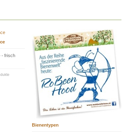
nce
- frisch
odukte
Bienentypen