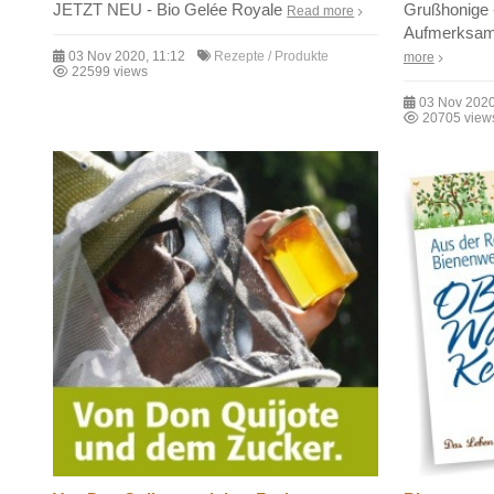
JETZT NEU - Bio Gelée Royale
Grußhonige 
Read more
Aufmerksamk
03 Nov 2020, 11:12
Rezepte / Produkte
more
22599 views
03 Nov 2020
20705 view